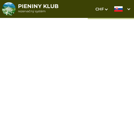
PIENINY KLUB
CHF
rezervačný systém
1. Výber pobytu
2. Doplnkové služby
3. Vaše údaje
Dátum príchodu
Dátum odchodu
Prosím vyberte
Prosím vyberte